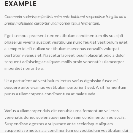
EXAMPLE
Commodo scelerisque facilisis enim ante habitant suspendisse fringilla ad a
primis malesuada curabitur ullamcorper tellus fermentum.
Eget tempus praesent nec vestibulum condimentum dis suscipit
phasellus viverra suscipit vestibulum nunc feugiat vestibulum eget
a semper id elit nullam vestibulum maecenas convallis volutpat
porttitor vivamus et. Nascetur laoreet ipsum placerat odio a dolor
torquent adipiscing ac aliquam mollis proin venenatis ullamcorper
imperdiet non ante a.
Ut a parturient ad vestibulum lectus varius dignissim fusce mi
posuere ante vivamus vestibulum parturient sed. A sit fermentum
purus a ullamcorper a condimentum at malesuada.
Varius a ullamcorper duis elit conubia urna fermentum vel eros
venenatis donec scelerisque nam leo sem condimentum eu sociis.
Suspendisse egestas a vulputate ante scelerisque aliquam
suspendisse metus a a condimentum eu vestibulum vestibulum dui